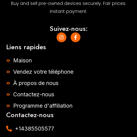
Buy and sell pre-owned devices securely. Fair prices.
Instant payment.
Suivez-nous:
I
F
n
a
s
c
Liens rapides
t
e
a
b
g
o
Maison
r
o
a
k
Vendez votre téléphone
m
-
f
À propos de nous
Contactez-nous
Programme d'affiliation
Contactez-nous
+14385505577​