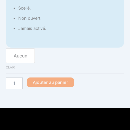
Scellé.
Non ouvert.
Jamais activé.
Aucun
CLAIR
Ajouter au panier