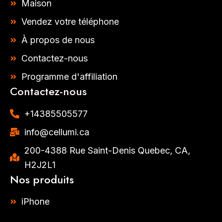
g
o
Maison
r
o
a
k
Vendez votre téléphone
m
-
f
À propos de nous
Contactez-nous
Programme d'affiliation
Contactez-nous
+14385505577​
info@cellumi.ca
200-4388 Rue Saint-Denis Quebec, CA,
H2J2L1
Nos produits
iPhone