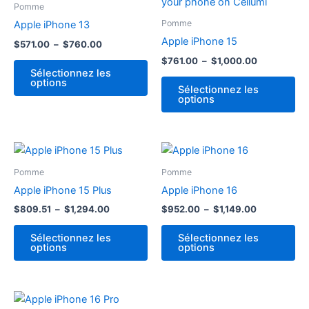
produit
pro
prix :
prix :
Pomme
$571.00
existe
$761.00
exi
Pomme
Apple iPhone 13
à
à
en
en
$760.00
$1,000.00
Apple iPhone 15
$
571.00
–
$
760.00
plusieurs
plu
$
761.00
–
$
1,000.00
variantes.
var
Sélectionnez les
options
Les
Le
Sélectionnez les
options
options
op
peuvent
pe
être
êtr
Plage
Plage
Ce
Ce
choisies
cho
de
de
produit
pro
sur
sur
prix :
prix :
Pomme
Pomme
$809.51
existe
$952.00
exi
la
la
Apple iPhone 15 Plus
Apple iPhone 16
à
à
en
en
page
pa
$1,294.00
$1,149.00
$
809.51
–
$
1,294.00
$
952.00
–
$
1,149.00
plusieurs
plu
produit.
pro
variantes.
var
Sélectionnez les
Sélectionnez les
options
options
Les
Le
options
op
peuvent
pe
Ce
être
êtr